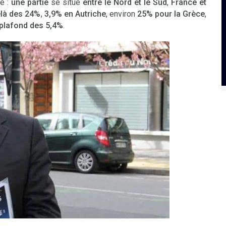
re :
une partie
se situe
entre le Nord et le Sud
,
France et
là des 24%
,
3,9% en Autriche
, environ
25% pour la Grèce
,
 plafond des 5,4%
.