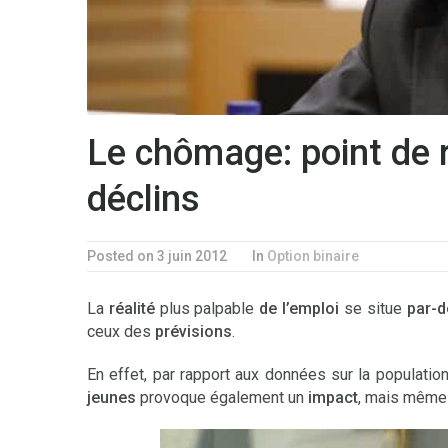
Le chômage: point de r
déclins
Posted on 3 juin 2012
In
Option binaire
La
réalité
plus palpable
de l’emploi
se situe
par-
ceux des
prévisions
.
En effet, par rapport aux données sur la populati
jeunes
provoque également un
impact
, mais mêm