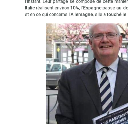
l’instant. Leur partage se compose de cette maniè
Italie
réalisent environ
10%
, l’
Espagne
passe
au-de
et en ce qui concerne l’
Allemagne
, elle a
touché le