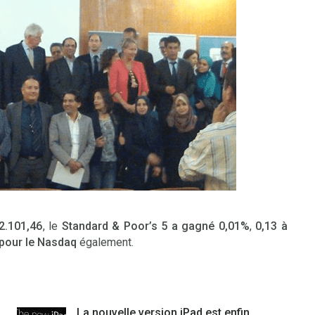
2.101,46
, le
Standard & Poor’s 5 a gagné 0,01%
,
0,13 à
 pour le Nasdaq
également.
La nouvelle version iPad est enfin