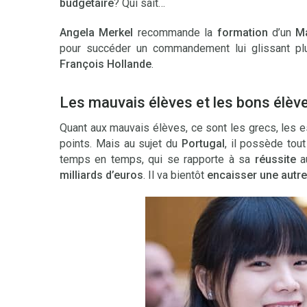
budgétaire
? Qui sait…
Angela Merkel
recommande la
formation
d’un
M
pour succéder un commandement lui glissant plu
François Hollande
.
Les mauvais élèves et les bons élèv
Quant aux mauvais élèves, ce sont les grecs, les e
points. Mais au sujet du
Portugal
, il possède tou
temps en temps, qui se rapporte à sa
réussite
a
milliards d’euros
. Il va bientôt
encaisser une aut