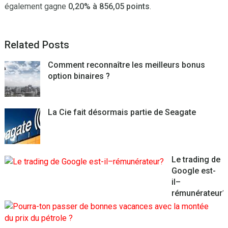
également gagne
0,20% à 856,05 points
.
Related Posts
Comment reconnaître les meilleurs bonus
option binaires ?
La Cie fait désormais partie de Seagate
Le trading de
Google est-
il–
rémunérateur?
P
t
p