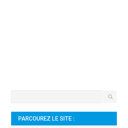
v
a
l
p
p
?
PARCOUREZ LE SITE :