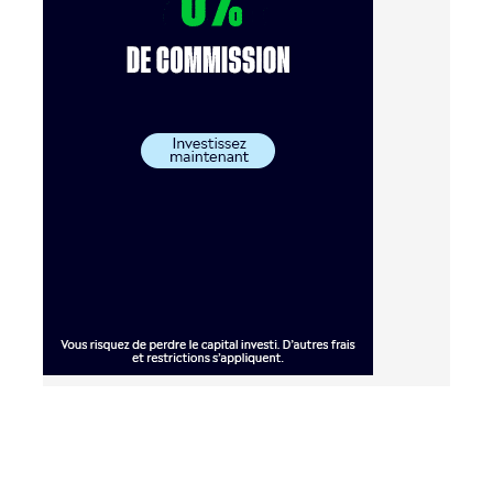
Copyright © 2026. Franco Finance. Tous droits réservés.
Accueil
.
A
propos
.
Publier un article
.
Trader en ligne
.
CGU
.
Contact