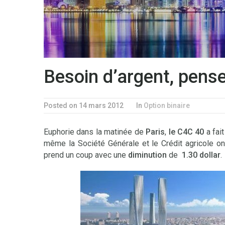
Besoin d’argent, pense
Posted on 14 mars 2012
In
Option binaire
Euphorie dans la matinée de
Paris
,
le C4C 40
a fai
même la Société Générale et le Crédit agricole 
prend un coup avec une
diminution
de
1.30 dollar
.