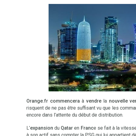
Orange.fr commencera
à
vendre
la
nouvelle ve
risquent de ne pas être suffisant vu que les command
encore dans l’attente du début de distribution.
L’
expansion
du
Qatar
en
Franc
e se fait à la vites
à son actif sans compter la PSG qui lui appartient dé