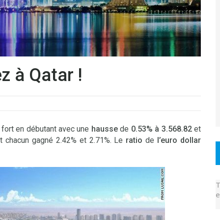
z à Qatar !
t fort en débutant avec une
hausse
de
0.53% à 3.568.82
et
ont chacun gagné 2.42% et 2.71%. Le
ratio
de
l’euro dollar
T
e