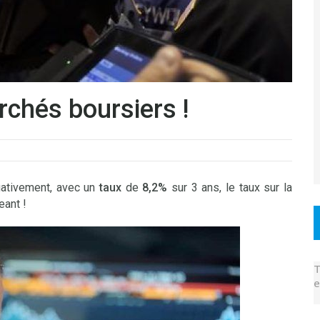
chés boursiers !
ativement, avec un
taux
de
8,2%
sur 3 ans, le taux sur la
eant !
T
e