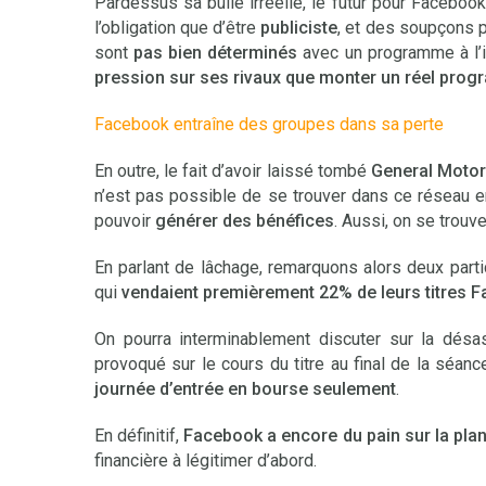
Pardessus sa bulle irréelle, le futur pour Faceboo
l’obligation que d’être
publiciste
, et des soupçons p
sont
pas bien déterminés
avec un programme à l’i
pression sur ses rivaux que monter un réel prog
Facebook entraîne des groupes dans sa perte
En outre, le fait d’avoir laissé tombé
General Moto
n’est pas possible de se trouver dans ce réseau en
pouvoir
générer des bénéfices
. Aussi, on se trouv
En parlant de lâchage, remarquons alors deux part
qui
vendaient premièrement 22% de leurs titres 
On pourra interminablement discuter sur la dé
provoqué sur le cours du titre au final de la séa
journée d’entrée en bourse seulement
.
En définitif,
Facebook a encore du pain sur la pla
financière à légitimer d’abord.