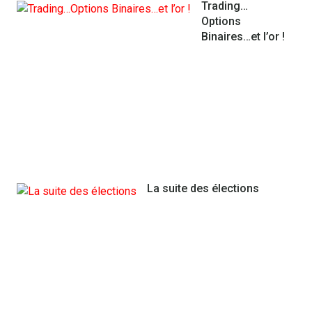
Les
Trading…
marchés
Options
de
Binaires…et l’or !
l’automobile
connaissent
surtout
des
bas
que
des
hauts!
L’Espagne
La suite des élections
ainsi
que
La
Grece
continuent
à
être
à