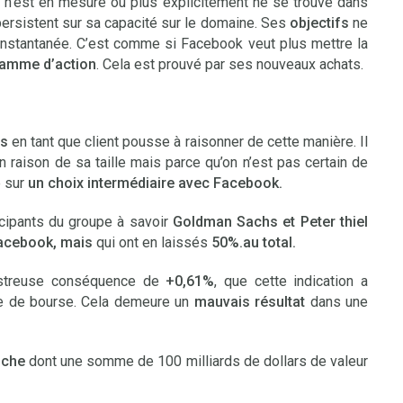
k n’est en mesure ou plus explicitement ne se trouve dans
ersistent sur sa capacité sur le domaine. Ses
objectifs
ne
nstantanée. C’est comme si Facebook veut plus mettre la
ramme d’action
. Cela est prouvé par ses nouveaux achats.
rs
en tant que client pousse à raisonner de cette manière. Il
 raison de sa taille mais parce qu’on n’est pas certain de
e sur
un choix intermédiaire avec Facebook.
icipants du groupe à savoir
Goldman Sachs et Peter thiel
Facebook,
mais
qui ont en laissés
50%.au total.
sastreuse conséquence de
+0,61%
, que cette indication a
nce de bourse. Cela demeure un
mauvais résultat
dans une
nche
dont une somme de 100 milliards de dollars de valeur