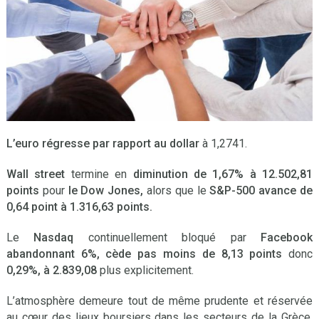
L’euro régresse
par rapport au dollar
à 1,2741.
Wall street
termine en
diminution de 1,67% à 12.502,81
points
pour
le Dow Jones,
alors que le
S&P-500 avance de
0,64 point à 1.316,63 points.
Le
Nasdaq
continuellement bloqué par
Facebook
abandonnant 6%, cède pas moins de 8,13 points
donc
0,29%, à 2.839,08
plus explicitement.
L’atmosphère demeure tout de même prudente et réservée
au cœur des lieux boursiers dans les secteurs de la Grèce,