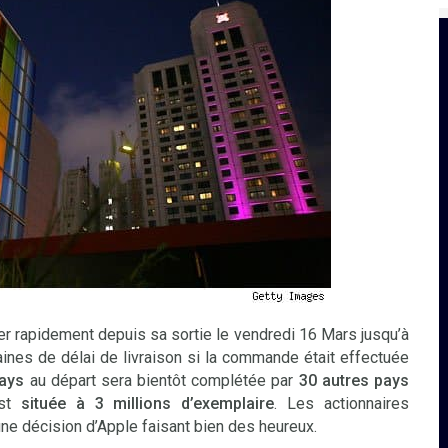
er rapidement depuis sa sortie le vendredi 16 Mars jusqu’à
maines de délai de livraison si la commande était effectuée
ays
au départ sera bientôt complétée par
30 autres pays
est
située à 3 millions
d’exemplaire
. Les actionnaires
une décision d’Apple faisant bien des heureux.