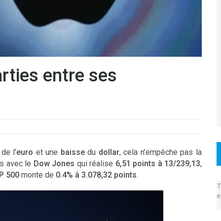
rties entre ses
de l’
euro
et une
baisse
du
dollar
, cela n’empêche pas la
us avec le
Dow Jones
qui réalise
6,51 points à 13/239,13
,
P 500
monte de
0.4% à 3.078,32 points
.
T
e