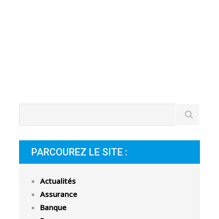
p
p
n
b
p
PARCOUREZ LE SITE :
Actualités
Assurance
Banque