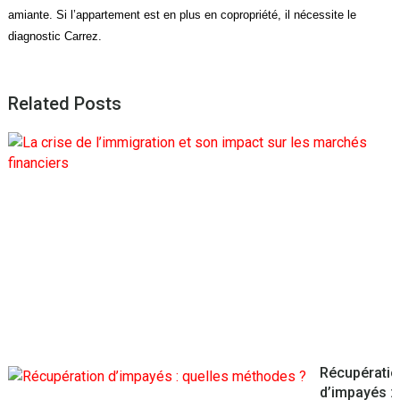
a
miante
. Si l’appartement est en plus en copropriété, il nécessite le
diagnostic Carrez.
Related Posts
c
l
e
i
s
l
f
Récupératio
d’impayés :