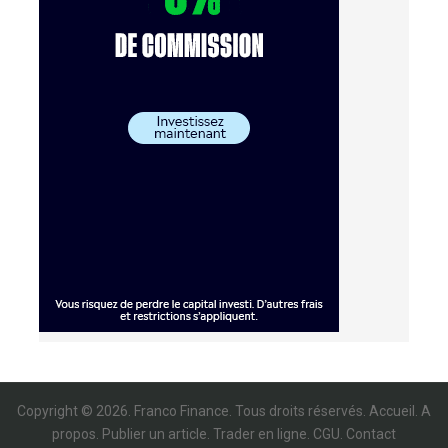
Copyright © 2026. Franco Finance. Tous droits réservés.
Accueil
.
A
propos
.
Publier un article
.
Trader en ligne
.
CGU
.
Contact