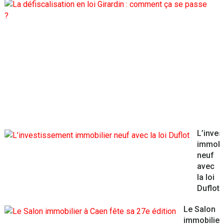
d
l
G
:
?
L’inve
immobi
neuf
avec
la loi
Duflot
Le Salon
immobilier