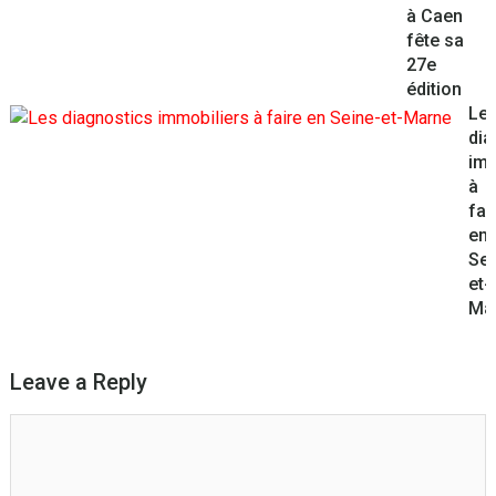
à Caen
fête sa
27e
édition
Le
dia
imm
à
fai
en
Sei
et-
Ma
Leave a Reply