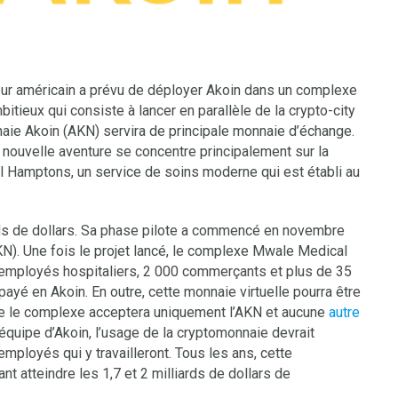
nteur américain a prévu de déployer Akoin dans un complexe
ambitieux qui consiste à lancer en parallèle de la crypto-city
nnaie Akoin (AKN) servira de principale monnaie d’échange.
 nouvelle aventure se concentre principalement sur la
al Hamptons, un service de soins moderne qui est établi au
ards de dollars. Sa phase pilote a commencé en novembre
N). Une fois le projet lancé, le complexe Mwale Medical
 employés hospitaliers, 2 000 commerçants et plus de 35
payé en Akoin. En outre, cette monnaie virtuelle pourra être
ue le complexe acceptera uniquement l’AKN et aucune
autre
l’équipe d’Akoin, l’usage de la cryptomonnaie devrait
 employés qui y travailleront. Tous les ans, cette
nt atteindre les 1,7 et 2 milliards de dollars de