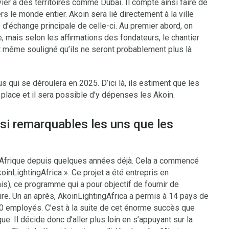
nvier à des territoires comme Dubaï. Il compte ainsi faire de
ers le monde entier. Akoin sera lié directement à la ville
d’échange principale de celle-ci. Au premier abord, on
, mais selon les affirmations des fondateurs, le chantier
t même souligné qu’ils ne seront probablement plus là
s qui se déroulera en 2025. D’ici là, ils estiment que les
 place et il sera possible d’y dépenses les Akoin.
si remarquables les uns que les
’Afrique depuis quelques années déjà. Cela a commencé
AkoinLightingAfrica ». Ce projet a été entrepris en
is), ce programme qui a pour objectif de fournir de
laire. Un an après, AkoinLightingAfrica a permis à 14 pays de
 000 employés. C’est à la suite de cet énorme succès que
ue. Il décide donc d’aller plus loin en s’appuyant sur la