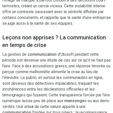
l’image de marque, a parfois conduit à des décisions court-
termistes, créant un cercle vicieux. Cette instabilité interne
offre un contraste saisissant avec la sérénité affichée par
certains concurrents, et rappelle que la santé d’une entreprise
se juge aussi à la santé de ses équipes.
Leçons non apprises ? La communication
en temps de crise
La gestion de
communication
d’Ubisoft pendant cette
période est devenue une étude de cas sur ce qu’il ne faut pas
faire. Face à des accusations graves, une réponse timorée ou
perçue comme malhonnête alimente la crise au lieu de
l’éteindre. Le public, et surtout les communautés en ligne,
sont devenus des détectives implacables, traquant les
incohérences entre les déclarations officielles et les
témoignages qui fuyaient. Cette transparence forcée par l’ère
numérique laisse peu de place aux
mensonge
s ou aux demi-
vérités. Une
crise
de cette nature appelle à une
communication
fondée sur trois piliers : la reconnaissance